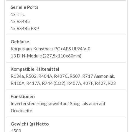
Serielle Ports
1x TTL
1x RS485
1x RS485 EXP
Gehäuse
Korpus aus Kunstharz PC+ABS UL94 V-0
13 DIN-Module (227,5x110x60mm)
Kompatible Kältemittel
R134a, R502, R404A, R407C, R507, R717 Ammoniak,
R410A, R417A, R744 (CO2), R407A, 407F, R427, R23
Funktionen
Invertersteuerung sowohl auf Saug- als auch auf
Druckseite
Gewicht (g) Netto
1500