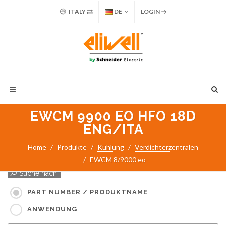
ITALY
DE
LOGIN
EWCM 9900 EO HFO 18D
ENG/ITA
Home
Produkte
Kühlung
Verdichterzentralen
EWCM 8/9000 eo
Suche nach:
PART NUMBER / PRODUKTNAME
ANWENDUNG