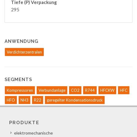
Tiefe (P) Verpackung
295
ANWENDUNG
Verdichterzentralen
SEGMENTS
Kompressoren
Verbundanlage
CO2
R744
HFCKW
HFC
HFO
NH3
R22
geregelter Kondensationsdruck
PRODUKTE
elektromechanische