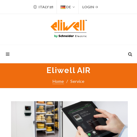
ITALY
DE
LOGIN
Eliwell AIR
Home
Service