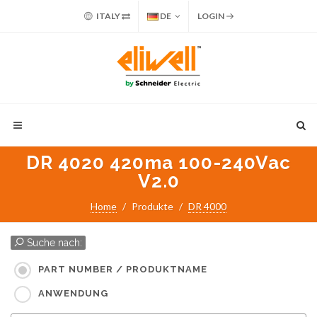
ITALY
DE
LOGIN
DR 4020 420ma 100-240Vac
V2.0
Home
Produkte
DR 4000
Suche nach:
PART NUMBER / PRODUKTNAME
ANWENDUNG