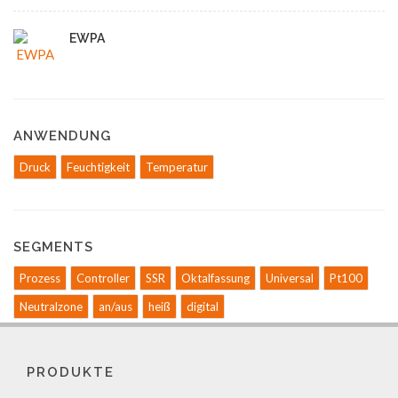
EWPA
ANWENDUNG
Druck
Feuchtigkeit
Temperatur
SEGMENTS
Prozess
Controller
SSR
Oktalfassung
Universal
Pt100
Neutralzone
an/aus
heiß
digital
PRODUKTE