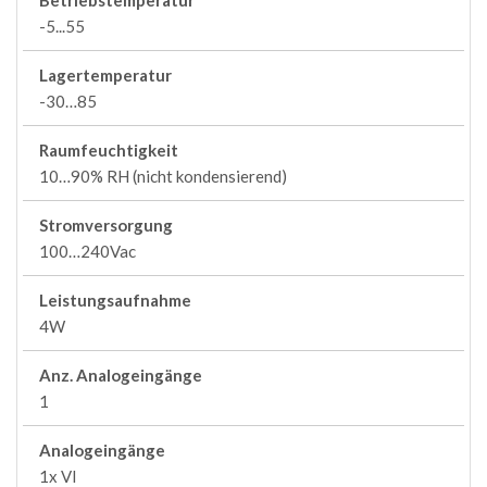
Betriebstemperatur
-5...55
Lagertemperatur
-30…85
Raumfeuchtigkeit
10…90% RH (nicht kondensierend)
Stromversorgung
100…240Vac
Leistungsaufnahme
4W
Anz. Analogeingänge
1
Analogeingänge
1x VI