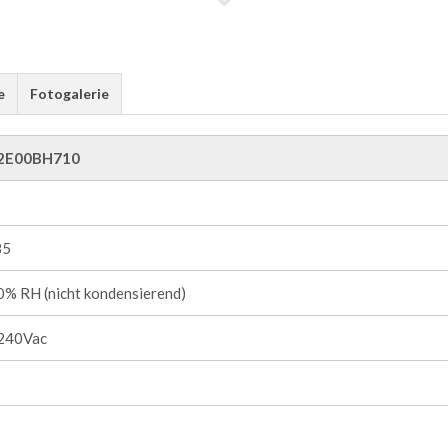
e
Fotogalerie
2E00BH710
85
% RH (nicht kondensierend)
240Vac