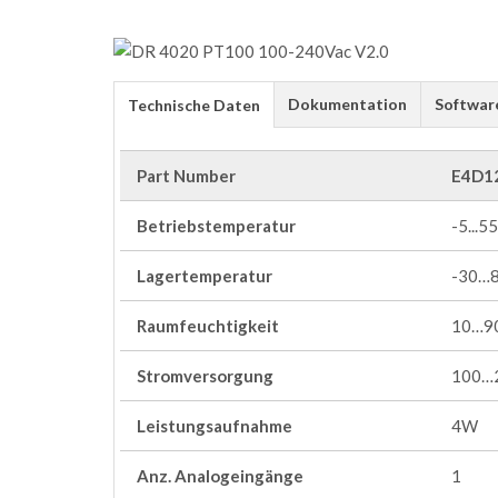
Dokumentation
Softwar
Technische Daten
Part Number
E4D1
Betriebstemperatur
-5...55
Lagertemperatur
-30…
Raumfeuchtigkeit
10…90
Stromversorgung
100…
Leistungsaufnahme
4W
Anz. Analogeingänge
1