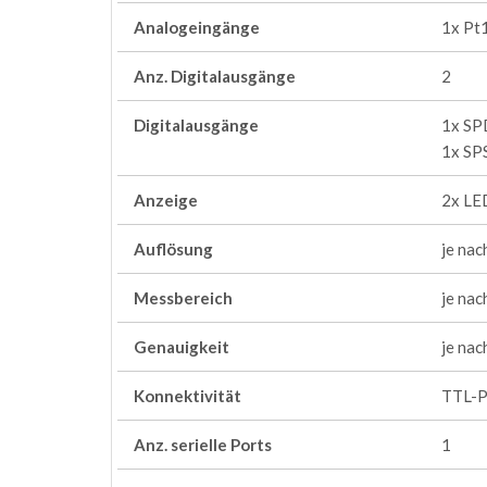
Analogeingänge
1x Pt
Anz. Digitalausgänge
2
Digitalausgänge
1x SP
1x SP
Anzeige
2x LED
Auflösung
je na
Messbereich
je na
Genauigkeit
je na
Konnektivität
TTL-Po
Anz. serielle Ports
1