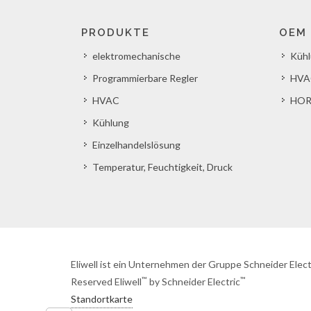
PRODUKTE
OEM
elektromechanische
Küh
Programmierbare Regler
HVA
HVAC
HOR
Kühlung
Einzelhandelslösung
Temperatur, Feuchtigkeit, Druck
Eliwell ist ein Unternehmen der Gruppe Schneider Elect
™
™
Reserved Eliwell
by Schneider Electric
Standortkarte