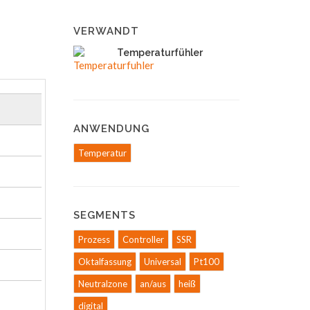
VERWANDT
Temperaturfühler
ANWENDUNG
Temperatur
SEGMENTS
Prozess
Controller
SSR
Oktalfassung
Universal
Pt100
Neutralzone
an/aus
heiß
digital