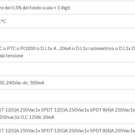
re del 0,5% del fondo scala + 1 digit
1°C
 o PTC o Pt1000 o D.I.1x 4…20mA o D.I.1x raziometrico o D.I.1x D.
 da tensione
00..240Vac-dc; 300mA
ST 12(5)A 250Vac1x SPDT 12(5)A 250Vac1x SPDT 8(4)A 250Vac1
 250vac1x O.C 12Vdc 20mA
ST 12(5)A 250Vac1x SPDT 12(5)A 250Vac1x SPDT 8(4)A 250Vac1