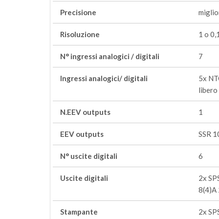
Precisione
miglio
Risoluzione
1 o 0,
N° ingressi analogici / digitali
7
Ingressi analogici/ digitali
5x NTC
libero
N.EEV outputs
1
EEV outputs
SSR 1
N° uscite digitali
6
Uscite digitali
2x SP
8(4)A
Stampante
2x SP