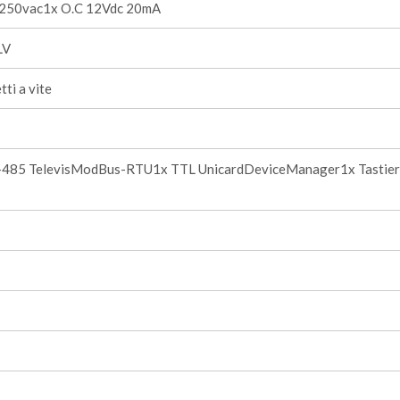
 250vac1x O.C 12Vdc 20mA
LV
ti a vite
-485 TelevisModBus-RTU1x TTL UnicardDeviceManager1x Tastie