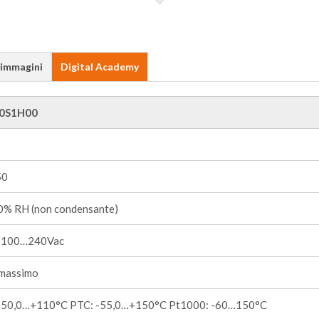
 immagini
Digital Academy
0S1H00
50
% RH (non condensante)
 100…240Vac
massimo
-50,0…+110°C PTC: -55,0…+150°C Pt1000: -60…150°C