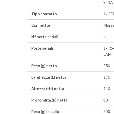
8(4)A
Tipo contatto
1x SE
Connettori
Morset
N° porte seriali
4
Porte seriali
1x RS
LAN
Peso (g) netto
350
Larghezza (L) netta
175
Altezza (Ht) netta
110
Profondità (P) netta
60
Peso (g) imballo
500