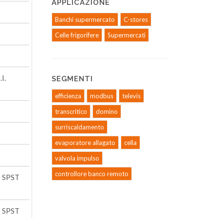
APPLICAZIONE
Banchi supermercato
C-stores
Celle frigorifere
Supermercati
I.
SEGMENTI
efficienza
modbus
televis
transcritico
domino
surriscaldamento
evaporatore allagato
cella
valvola impulso
controllore banco remoto
x SPST
x SPST