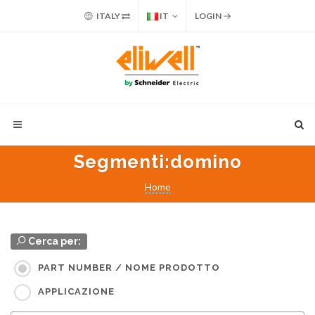
ITALY
IT
LOGIN
Segmenti
:domino
Home
Cerca per:
PART NUMBER / NOME PRODOTTO
APPLICAZIONE