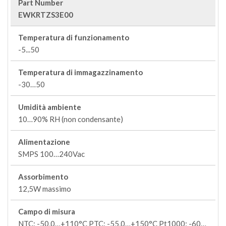
Part Number
EWKRTZS3E00
Temperatura di funzionamento
-5...50
Temperatura di immagazzinamento
-30…50
Umidità ambiente
10…90% RH (non condensante)
Alimentazione
SMPS 100…240Vac
Assorbimento
12,5W massimo
Campo di misura
NTC: -50,0…+110°C PTC: -55,0…+150°C Pt1000: -60…