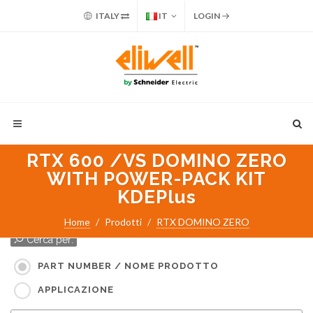
ITALY
IT
LOGIN
RTX 600 /VS DOMINO ZERO
WITH POWER-PACK KIT
KDEPlus
Home
Prodotti
RTX DOMINO ZERO
Cerca per:
PART NUMBER / NOME PRODOTTO
APPLICAZIONE