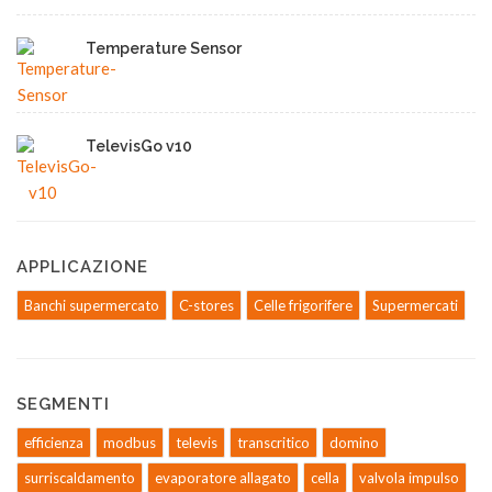
Temperature Sensor
TelevisGo v10
APPLICAZIONE
Banchi supermercato
C-stores
Celle frigorifere
Supermercati
SEGMENTI
efficienza
modbus
televis
transcritico
domino
surriscaldamento
evaporatore allagato
cella
valvola impulso