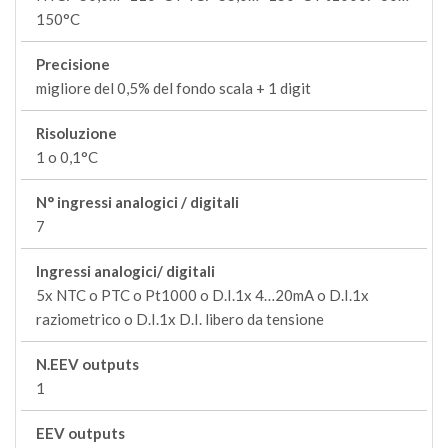
150°C
Precisione
migliore del 0,5% del fondo scala + 1 digit
Risoluzione
1 o 0,1°C
N° ingressi analogici / digitali
7
Ingressi analogici/ digitali
5x NTC o PTC o Pt1000 o D.I.1x 4…20mA o D.I.1x
raziometrico o D.I.1x D.I. libero da tensione
N.EEV outputs
1
EEV outputs