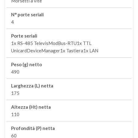
Morsetti a vite
N° porte seriali
4
Porte seriali
1x RS-485 TelevisModBus-RTU1x TTL
UnicardDeviceManager1x Tastiera1x LAN
Peso (g) netto
490
Larghezza (L) netta
175
Altezza (Ht) netta
110
Profondità (P) netta
60