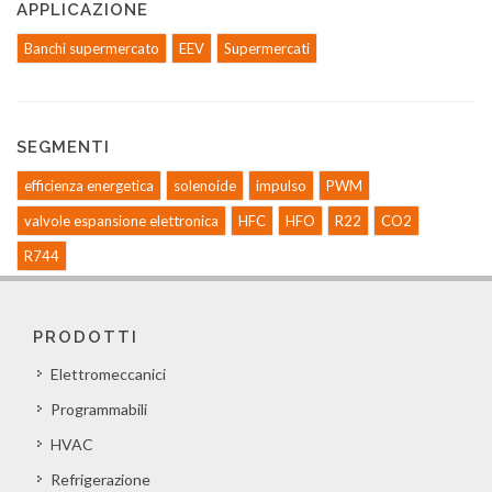
APPLICAZIONE
Banchi supermercato
EEV
Supermercati
SEGMENTI
efficienza energetica
solenoide
impulso
PWM
valvole espansione elettronica
HFC
HFO
R22
CO2
R744
PRODOTTI
Elettromeccanici
Programmabili
HVAC
Refrigerazione