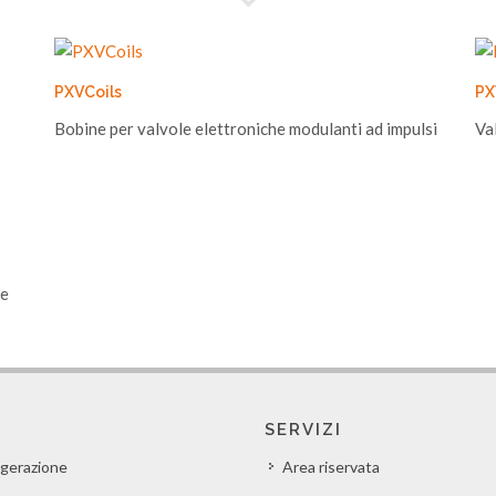
PXVCoils
PX
Bobine per valvole elettroniche modulanti ad impulsi
Va
te
SERVIZI
igerazione
Area riservata