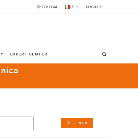
ITALY
IT
LOGIN
MY
EXPERT CENTER
onica
CERCA