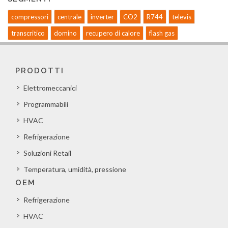
compressori
centrale
inverter
CO2
R744
televis
transcritico
domino
recupero di calore
flash gas
PRODOTTI
Elettromeccanici
Programmabili
HVAC
Refrigerazione
Soluzioni Retail
Temperatura, umidità, pressione
OEM
Refrigerazione
HVAC