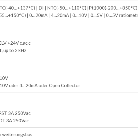
TC(-40…+137°C) | DI | NTC(-50…+110°C) |Pt1000(-200…+850°C) 
55…+150°C) | 0…20mA | 4…20mA | 0…10V | 0…5V | 0…5V ratiometr
LV +24V c.ac.c
t, up to 2 kHz
…10V
10V oder 4…20mA oder Open Collector
PST 3A 250Vac
DT 3A 250Vac
rweiterungsbus