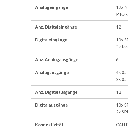
Analogeingänge
12x N
PTC(-
Anz. Digitaleingänge
12
Digitaleingänge
10x SE
2x fas
Anz. Analogausgänge
6
Analogausgänge
4x 0
2x 0…
Anz. Digitalausgänge
12
Digitalausgänge
10x S
2x SP
Konnektivität
CAN E