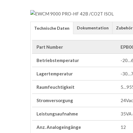
Dokumentation
Zubehör
Technische Daten
Part Number
EPB0
Betriebstemperatur
-20…
Lagertemperatur
-30…
Raumfeuchtigkeit
5…95
Stromversorgung
24Vac
Leistungsaufnahme
35VA 
Anz. Analogeingänge
12