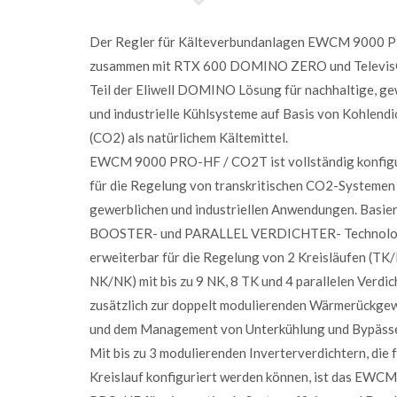
Der Regler für Kälteverbundanlagen EWCM 9000 P
zusammen mit RTX 600 DOMINO ZERO und Televis
Teil der Eliwell DOMINO Lösung für nachhaltige, ge
und industrielle Kühlsysteme auf Basis von Kohlendi
(CO2) als natürlichem Kältemittel.
EWCM 9000 PRO-HF / CO2T ist vollständig konfigu
für die Regelung von transkritischen CO2-Systemen 
gewerblichen und industriellen Anwendungen. Basie
BOOSTER- und PARALLEL VERDICHTER- Technologi
erweiterbar für die Regelung von 2 Kreisläufen (TK
NK/NK) mit bis zu 9 NK, 8 TK und 4 parallelen Verdic
zusätzlich zur doppelt modulierenden Wärmerückge
und dem Management von Unterkühlung und Bypäss
Mit bis zu 3 modulierenden Inverterverdichtern, die 
Kreislauf konfiguriert werden können, ist das EWC