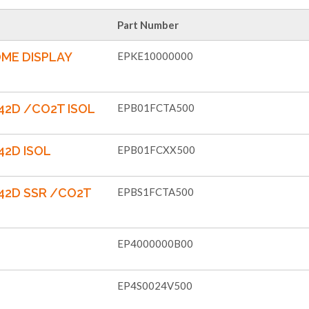
Part Number
ME DISPLAY
EPKE10000000
42D /CO2T ISOL
EPB01FCTA500
42D ISOL
EPB01FCXX500
42D SSR /CO2T
EPBS1FCTA500
EP4000000B00
EP4S0024V500