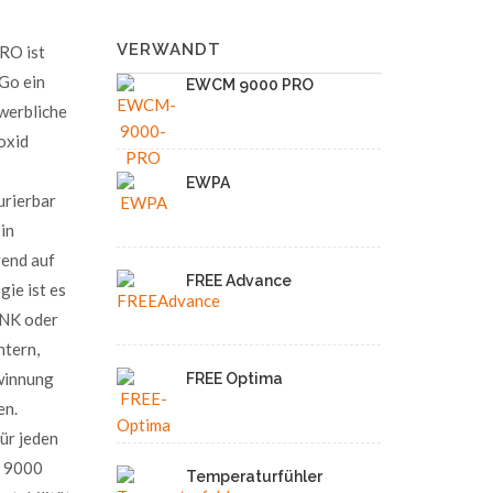
VERWANDT
RO ist
Go ein
EWCM 9000 PRO
werbliche
oxid
EWPA
rierbar
in
rend auf
FREE Advance
e ist es
/NK oder
htern,
winnung
FREE Optima
en.
für jeden
M 9000
Temperaturfühler