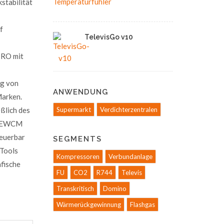
stabilität
f
TelevisGo v10
PRO mit
ng von
ANWENDUNG
Marken.
ßlich des
Supermarkt
Verdichterzentralen
st EWCM
teuerbar
SEGMENTS
 Tools
Kompressoren
Verbundanlage
afische
FU
CO2
R744
Televis
Transkritisch
Domino
Wärmerückgewinnung
Flashgas