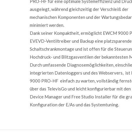
PRO-HF für eine optimale Systemeffizienz und Druck
ausgelegt, während gleichzeitig der Verschleiß der
mechanischen Komponenten und der Wartungsbedar
minimiert werden.
Dank seiner Kompaktheit, ermöglicht EWCM 9000 
EVEVD-Ventiltreiber und Backup eine platzsparende
Schaltschrankmontage und ist offen für die Steueru
Hochdruck- und Blitzgasventilen der bekanntesten 
Durch umfassende Diagnosemöglichkeiten, einschlie
integrierten Datenloggers und des Webservers, i
9000 PRO-HF einfach zu warten, vollständig ferns
über das TelevisGo und leicht konfigurierbar mit den
Device Manager und Free Studio Installer für die gr
Konfiguration der E/As und das Systemtuning.