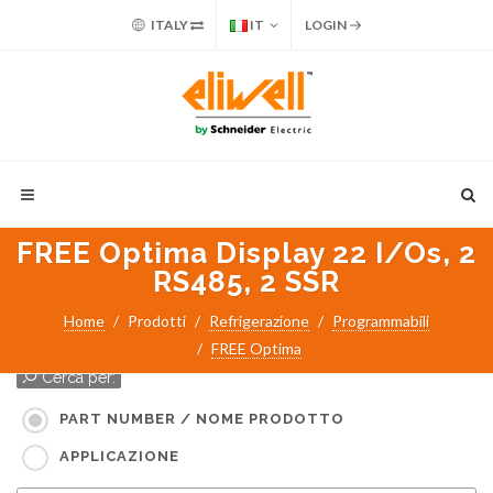
ITALY
IT
LOGIN
FREE Optima Display 22 I/Os, 2
RS485, 2 SSR
Home
Prodotti
Refrigerazione
Programmabili
FREE Optima
Cerca per:
PART NUMBER / NOME PRODOTTO
APPLICAZIONE