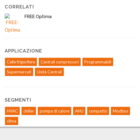
CORRELATI
FREE Optima
APPLICAZIONE
Celle frigorifere
Centrali compressori
Programmabili
Supermercati
Unità Centrali
SEGMENTI
HVAC
chiller
pompa di calore
AHU
compatto
Modbus
clima