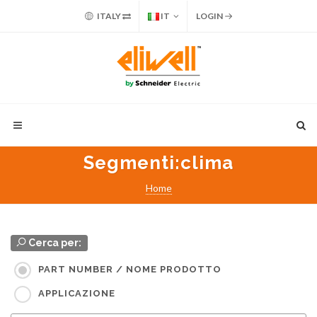
ITALY
IT
LOGIN
Segmenti
:clima
Home
Cerca per:
PART NUMBER / NOME PRODOTTO
APPLICAZIONE