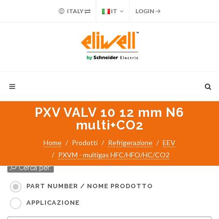
ITALY
IT
LOGIN
PXV VALV 10 12 mm N6
multi+CO2
Home
Prodotti
Refrigerazione
EEV
PXVM - multigas HFC/HFO/HC/CO2
Cerca per:
PART NUMBER / NOME PRODOTTO
APPLICAZIONE