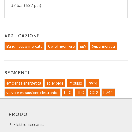
37 bar (537 psi)
APPLICAZIONE
Banchi supermercato
Celle frigorifere
EEV
Supermercati
SEGMENTI
efficienza energetica
solenoide
impulso
PWM
valvole espansione elettronica
HFC
HFO
CO2
R744
PRODOTTI
Elettromeccanici