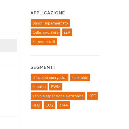
APPLICAZIONE
Banchi supermercato
Celle frigorifere
EEV
Supermercati
SEGMENTI
efficienza energetica
solenoide
impulso
PWM
valvole espansione elettronica
HFC
HFO
CO2
R744