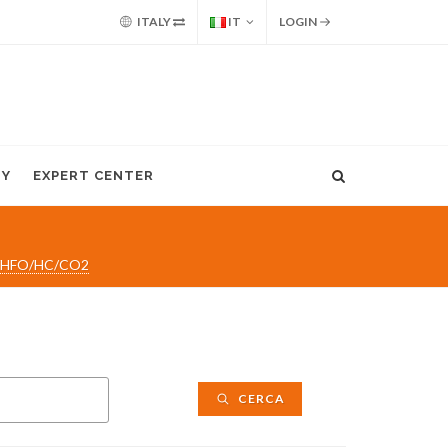
ITALY
IT
LOGIN
MY
EXPERT CENTER
C/HFO/HC/CO2
CERCA