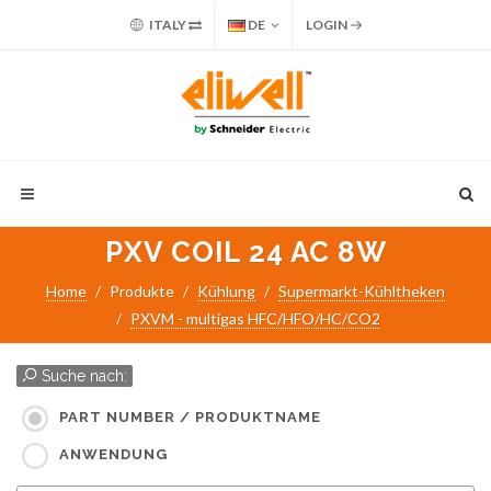
ITALY
DE
LOGIN
PXV COIL 24 AC 8W
Home
Produkte
Kühlung
Supermarkt-Kühltheken
PXVM - multigas HFC/HFO/HC/CO2
Suche nach:
PART NUMBER / PRODUKTNAME
ANWENDUNG