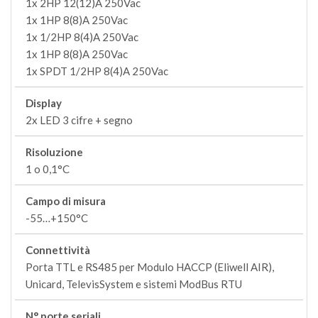
1x 2HP 12(12)A 250Vac
1x 1HP 8(8)A 250Vac
1x 1/2HP 8(4)A 250Vac
1x 1HP 8(8)A 250Vac
1x SPDT 1/2HP 8(4)A 250Vac
Display
2x LED 3 cifre + segno
Risoluzione
1 o 0,1°C
Campo di misura
-55…+150°C
Connettività
Porta TTL e RS485 per Modulo HACCP (Eliwell AIR),
Unicard, TelevisSystem e sistemi ModBus RTU
N° porte seriali