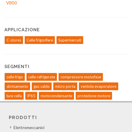
APPLICAZIONE
C-stores
Celle frigorifere
Supermercati
SEGMENTI
celle frigo
celle refrigerate
compressore monofase
sbrinamento
gas caldo
micro porta
ventola evaporatore
luce cella
IP65
motocondensante
protezione motore
PRODOTTI
Elettromeccanici