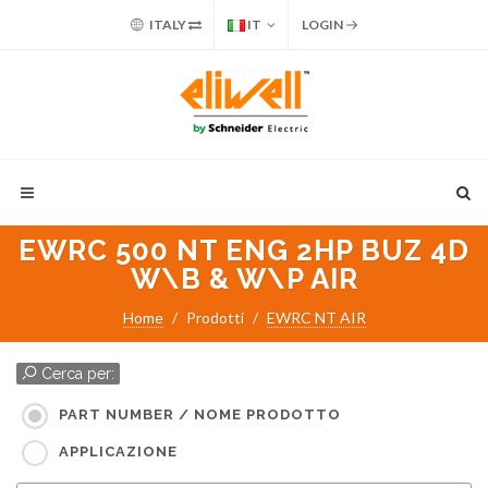
ITALY
IT
LOGIN
EWRC 500 NT ENG 2HP BUZ 4D
W\B & W\P AIR
Home
Prodotti
EWRC NT AIR
Cerca per:
PART NUMBER / NOME PRODOTTO
APPLICAZIONE