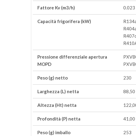
Fattore Kv (m3/h)
0.023
Capacità frigorifera (kW)
R134a
R404a
R407c
R410A:
Pressione differenziale apertura
PXVB
MOPD
PXVB0
Peso (g) netto
230
Larghezza (L) netta
88,50
Altezza (Ht) netta
122,0
Profondità (P) netta
41,00
Peso (g) imballo
253