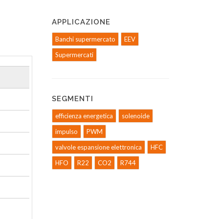
APPLICAZIONE
Banchi supermercato
EEV
Supermercati
SEGMENTI
efficienza energetica
solenoide
impulso
PWM
valvole espansione elettronica
HFC
HFO
R22
CO2
R744