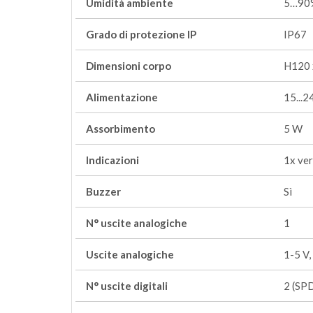
Umidità ambiente
5…90%
Grado di protezione IP
IP67
Dimensioni corpo
H120 
Alimentazione
15...
Assorbimento
5 W
Indicazioni
1x ver
Buzzer
Sì
N° uscite analogiche
1
Uscite analogiche
1-5 V,
N° uscite digitali
2 (SP