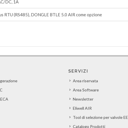
AC/DC, 1A
s RTU (RS485), DONGLE BTLE 5.0 AIR come opzione
SERVIZI
igerazione
Area riservata
C
Area Software
ECA
Newsletter
Eliwell AIR
Tool di selezione per valvole E
Catalogo Prodotti