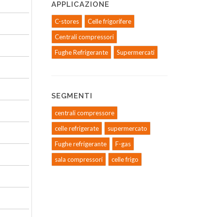
APPLICAZIONE
C-stores
Celle frigorifere
Centrali compressori
Fughe Refrigerante
Supermercati
SEGMENTI
centrali compressore
celle refrigerate
supermercato
Fughe refrigerante
F-gas
sala compressori
celle frigo