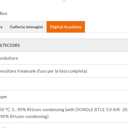
re
Galleria immagini
Digital Academy
67SC03RS
onduttore
nsultare il manuale d'uso per la lista completa)
ppm
+50 °C, 5…90% RH,non-condensing (with DONGLE BTLE 5.0 AIR -20
…90% RH,non-condensing)