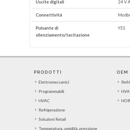
Uscite digitali
24 V 
Connettività
Modbu
Pulsante di
YES
silenziamento/tacitazione
PRODOTTI
OEM
Elettromeccanici
Refr
Programmabili
HVA
HVAC
HOR
Refrigerazione
Soluzioni Retail
Temperatura, umidità, pressione