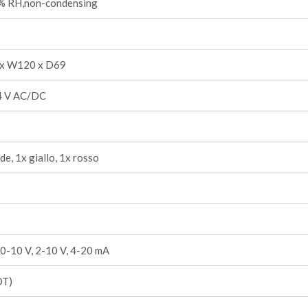
 RH,non-condensing
x W120 x D69
24 V AC/DC
de, 1x giallo, 1x rosso
 0-10 V, 2-10 V, 4-20 mA
DT)