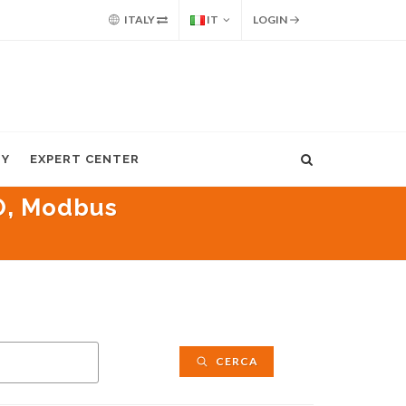
ITALY
IT
LOGIN
MY
EXPERT CENTER
O, Modbus
CERCA