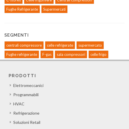
C-stores
Celle frigorifere
Centrali compressori
Fughe Refrigerante
Supermercati
SEGMENTI
centrali compressore
celle refrigerate
supermercato
Fughe refrigerante
F-gas
sala compressori
celle frigo
PRODOTTI
Elettromeccanici
Programmabili
HVAC
Refrigerazione
Soluzioni Retail