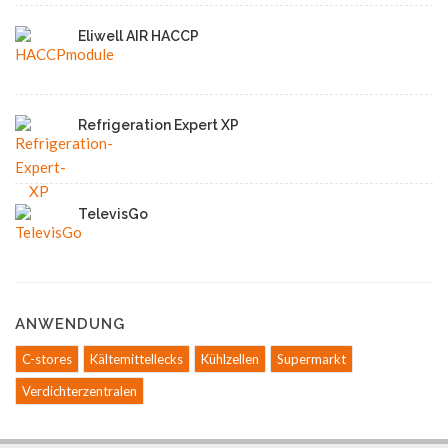
Eliwell AIR HACCP
Refrigeration Expert XP
TelevisGo
ANWENDUNG
C-stores
Kältemittellecks
Kühlzellen
Supermarkt
Verdichterzentralen