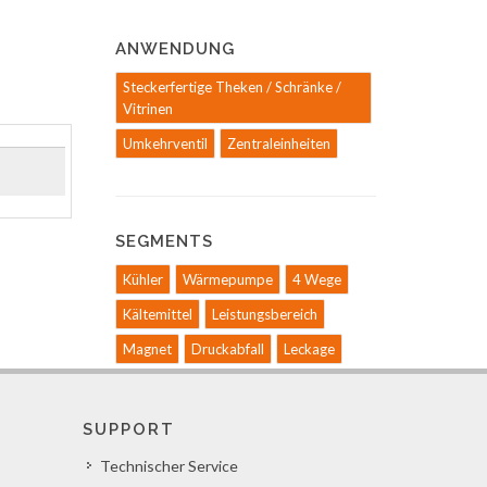
ANWENDUNG
Steckerfertige Theken / Schränke /
Vitrinen
Umkehrventil
Zentraleinheiten
SEGMENTS
Kühler
Wärmepumpe
4 Wege
Kältemittel
Leistungsbereich
Magnet
Druckabfall
Leckage
SUPPORT
Technischer Service