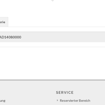
erie
AD14080000
SERVICE
lung
Reservierter Bereich