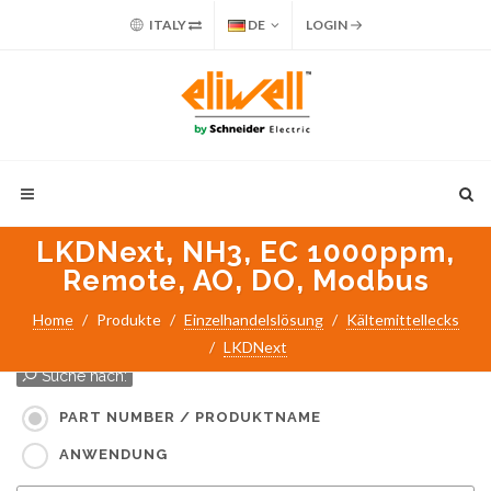
ITALY
DE
LOGIN
LKDNext, NH3, EC 1000ppm,
Remote, AO, DO, Modbus
Home
Produkte
Einzelhandelslösung
Kältemittellecks
LKDNext
Suche nach:
PART NUMBER / PRODUKTNAME
ANWENDUNG