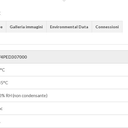
re
Galleria immagini
Environmental Data
Connessioni
74PED307000
5°C
85°C
% RH (non condensante)
ac
A