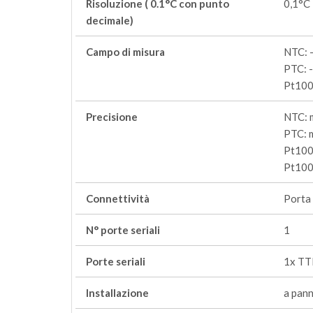
Risoluzione ( 0.1°C con punto
0,1°C
decimale)
Campo di misura
NTC: 
PTC: 
Pt1000
Precisione
NTC: m
PTC: m
Pt1000
Pt1000
Connettività
Porta
N° porte seriali
1
Porte seriali
1x TT
Installazione
a pan