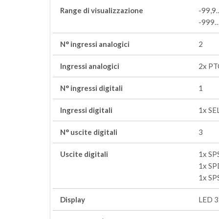
Range di visualizzazione
-99,9
-999…
N° ingressi analogici
2
Ingressi analogici
2x PT
N° ingressi digitali
1
Ingressi digitali
1x SE
N° uscite digitali
3
Uscite digitali
1x SP
1x SP
1x SP
Display
LED 3 