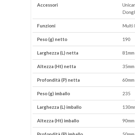
Accessori
Unica
Dongl
Funzioni
Multi
Peso (g) netto
190
Larghezza (L) netta
81mm
Altezza (Ht) netta
35mm
Profondità (P) netta
60mm
Peso (g) imballo
235
Larghezza (L) imballo
130m
Altezza (Ht) imballo
90mm
Profondità (P) imballo
50mm