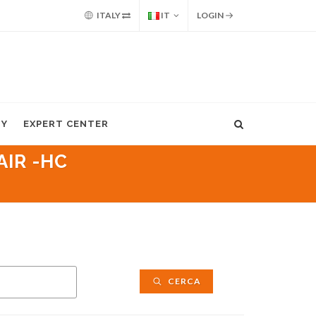
ITALY
IT
LOGIN
MY
EXPERT CENTER
AIR -HC
CERCA