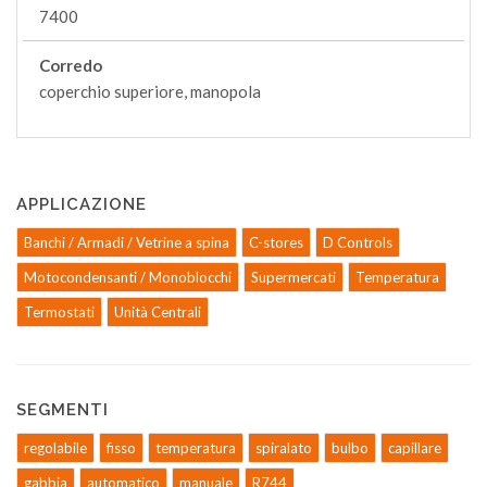
7400
Corredo
coperchio superiore, manopola
APPLICAZIONE
Banchi / Armadi / Vetrine a spina
C-stores
D Controls
Motocondensanti / Monoblocchi
Supermercati
Temperatura
Termostati
Unità Centrali
SEGMENTI
regolabile
fisso
temperatura
spiralato
bulbo
capillare
gabbia
automatico
manuale
R744