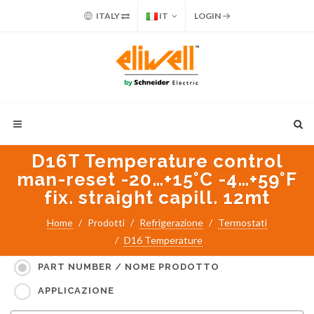
ITALY
IT
LOGIN
D16T Temperature control
man-reset -20…+15°C -4…+59°F
fix. straight capill. 12mt
Home
Prodotti
Refrigerazione
Termostati
D16 Temperature
Cerca per:
PART NUMBER / NOME PRODOTTO
APPLICAZIONE