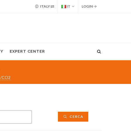
ITALY
IT
LOGIN
MY
EXPERT CENTER
2
C/CO2
CERCA