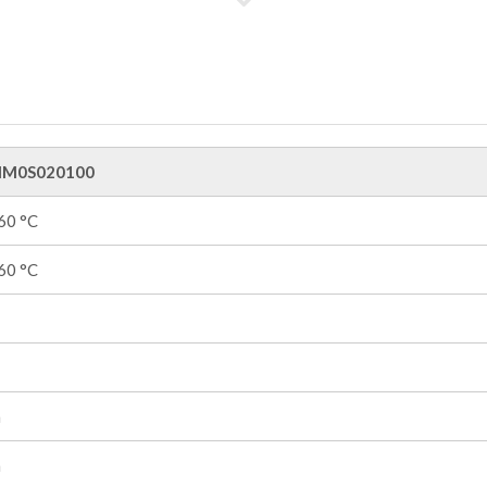
M0S020100
 60 °C
 60 °C
m
m