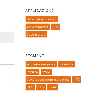
APPLICAZIONE
Banchi supermercato
Celle frigorifere
EEV
Supermercati
SEGMENTI
efficienza energetica
solenoide
impulso
PWM
valvole espansione elettronica
HFC
HFO
CO2
R744