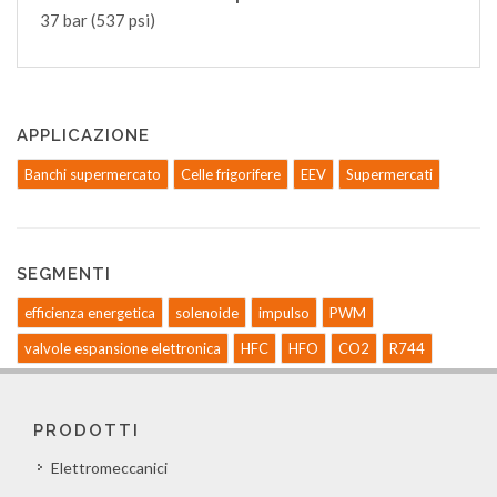
37 bar (537 psi)
APPLICAZIONE
Banchi supermercato
Celle frigorifere
EEV
Supermercati
SEGMENTI
efficienza energetica
solenoide
impulso
PWM
valvole espansione elettronica
HFC
HFO
CO2
R744
PRODOTTI
Elettromeccanici