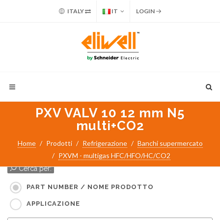
ITALY
IT
LOGIN
PXV VALV 10 12 mm N5
multi+CO2
Home
Prodotti
Refrigerazione
Banchi supermercato
PXVM - multigas HFC/HFO/HC/CO2
Cerca per:
PART NUMBER / NOME PRODOTTO
APPLICAZIONE