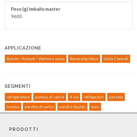
Peso (g) imballo master
9600
APPLICAZIONE
Banchi / Armadi / Vetrine a spina
Reversing Valve
Unità Centrali
SEGMENTI
refrigeratore
pompa di calore
4 vie
refrigeranti
portata
bobina
perdita di carico
perdita liquido
tons
PRODOTTI