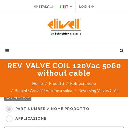
ITALY
IT
LOGIN
REV. VALVE COIL 120Vac 5060
without cable
Home
Prodotti
Refrigerazione
Banchi / Armadi / Vetrine a spina
Reversing Valves Coils
Cerca per:
PART NUMBER / NOME PRODOTTO
APPLICAZIONE