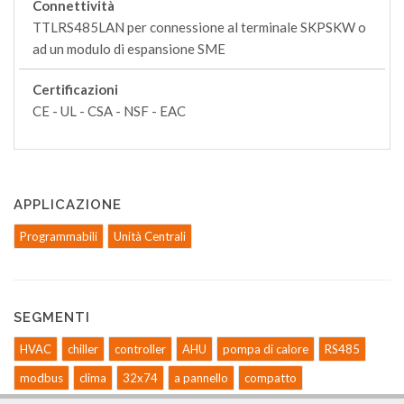
Connettività
TTLRS485LAN per connessione al terminale SKPSKW o
ad un modulo di espansione SME
Certificazioni
CE - UL - CSA - NSF - EAC
APPLICAZIONE
Programmabili
Unità Centrali
SEGMENTI
HVAC
chiller
controller
AHU
pompa di calore
RS485
modbus
clima
32x74
a pannello
compatto