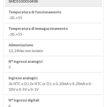
SMD550005040K
Temperatura di funzionamento
-20..+55
Temperatura di immagazzinamento
-20..+55
Alimentazione
12..24Vac non isolato
N° ingressi analogici
5
Ingressi analogici
3x NTC o D.I.2x NTC or D.I. o 0..20mA o 4..20mA o 0-
10V o 0-5V o 0-1V
N° ingressi digitali
6