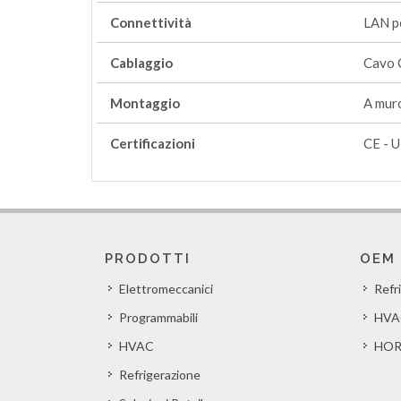
Connettività
LAN p
Cablaggio
Cavo 
Montaggio
A mur
Certificazioni
CE - U
PRODOTTI
OEM
Elettromeccanici
Refr
Programmabili
HVA
HVAC
HOR
Refrigerazione