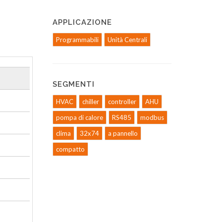
APPLICAZIONE
Programmabili
Unità Centrali
SEGMENTI
HVAC
chiller
controller
AHU
pompa di calore
RS485
modbus
clima
32x74
a pannello
compatto