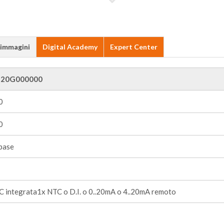
 immagini
Digital Academy
Expert Center
20G000000
0
0
base
 integrata1x NTC o D.I. o 0..20mA o 4..20mA remoto