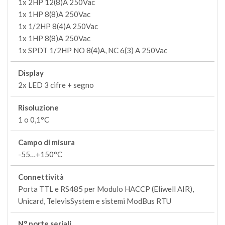
1x 2HP 12(8)A 250Vac
1x 1HP 8(8)A 250Vac
1x 1/2HP 8(4)A 250Vac
1x 1HP 8(8)A 250Vac
1x SPDT 1/2HP NO 8(4)A, NC 6(3) A 250Vac
Display
2x LED 3 cifre + segno
Risoluzione
1 o 0,1°C
Campo di misura
-55…+150°C
Connettività
Porta TTL e RS485 per Modulo HACCP (Eliwell AIR),
Unicard, TelevisSystem e sistemi ModBus RTU
N° porte seriali