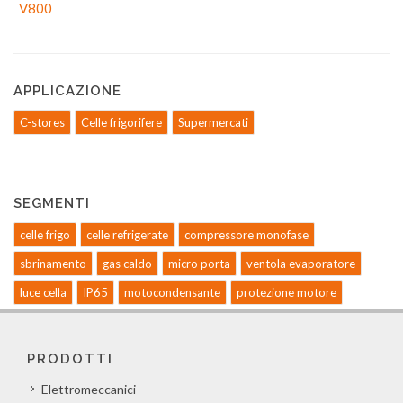
APPLICAZIONE
C-stores
Celle frigorifere
Supermercati
SEGMENTI
celle frigo
celle refrigerate
compressore monofase
sbrinamento
gas caldo
micro porta
ventola evaporatore
luce cella
IP65
motocondensante
protezione motore
PRODOTTI
Elettromeccanici