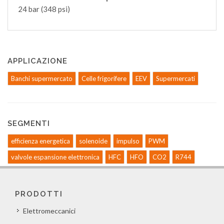
24 bar (348 psi)
APPLICAZIONE
Banchi supermercato
Celle frigorifere
EEV
Supermercati
SEGMENTI
efficienza energetica
solenoide
impulso
PWM
valvole espansione elettronica
HFC
HFO
CO2
R744
PRODOTTI
Elettromeccanici