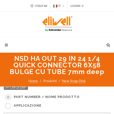
ITALY
IT
LOGIN
NSD HA OUT 29 IN 24 1/4
QUICK CONNECTOR 6X58
BULGE CU TUBE 7mm deep
Home
Prodotti
New Snap Disk
Cerca per:
PART NUMBER / NOME PRODOTTO
APPLICAZIONE