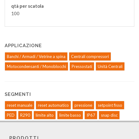
qtà per scatola
100
APPLICAZIONE
Banchi / Armadi / Vetrine a spina
Centrali compressori
Motocondensanti / Monoblocchi
Pressostati
Unità Centrali
SEGMENTI
reset manuale
reset automatico
pressione
setpoint fisso
PED
R290
limite alto
limite basso
IP67
snap disc
PRODOTTI