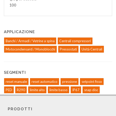
100
APPLICAZIONE
Banchi / Armadi / Vetrine a spina
Centrali compressori
Motocondensanti / Monoblocchi
Pressostati
Unità Centrali
SEGMENTI
reset manuale
reset automatico
pressione
setpoint fisso
PED
R290
limite alto
limite basso
IP67
snap disc
PRODOTTI