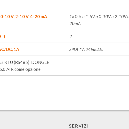
 0-10 V, 2-10 V, 4-20 mA
1x 0-5 o 1-5V o 0-10V o 2-10V o
20mA
DT)
2
AC/DC, 1A
SPDT 1A 24Vac/dc
s RTU (RS485), DONGLE
5.0 AIR come opzione
SERVIZI