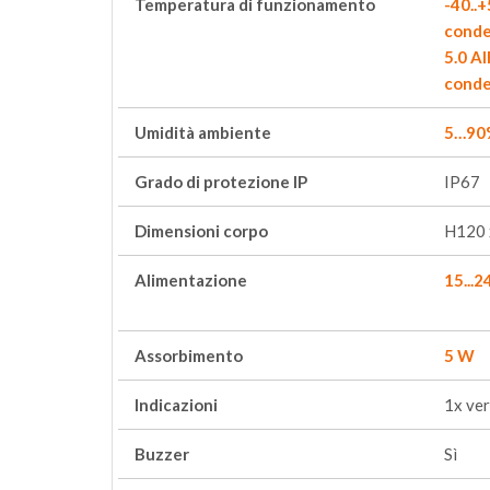
Temperatura di funzionamento
-40..
conde
5.0 A
conde
Umidità ambiente
5…90%
Grado di protezione IP
IP67
Dimensioni corpo
H120 
Alimentazione
15...
Assorbimento
5 W
Indicazioni
1x ver
Buzzer
Sì