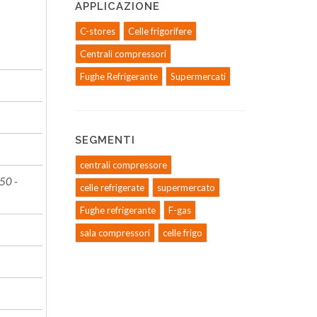
APPLICAZIONE
C-stores
Celle frigorifere
Centrali compressori
Fughe Refrigerante
Supermercati
SEGMENTI
centrali compressore
;50 -
celle refrigerate
supermercato
Fughe refrigerante
F-gas
sala compressori
celle frigo