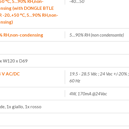
+50 °C, 5…90% RH,non-
-40…50
nsing (with DONGLE BTLE
IR -20..+50 °C, 5…90% RH,non-
nsing)
 RH,non-condensing
5…90% RH (non condensante)
x W120 x D69
24 V AC/DC
19.5 - 28.5 Vdc ; 24 Vac +/-20% 
60 Hz
4W, 170mA @24Vac
de, 1x giallo, 1x rosso