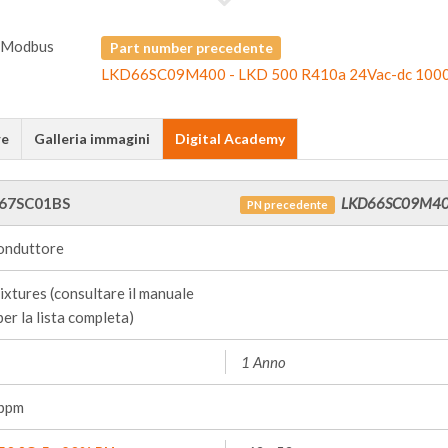
Part number precedente
LKD66SC09M400 - LKD 500 R410a 24Vac-dc 100
re
Galleria immagini
Digital Academy
67SC01BS
LKD66SC09M4
PN precedente
onduttore
xtures (consultare il manuale
per la lista completa)
1 Anno
ppm