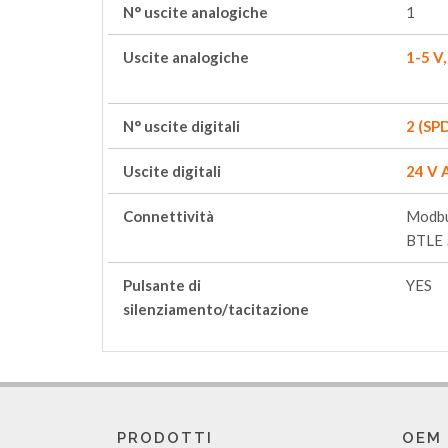
N° uscite analogiche
1
Uscite analogiche
1-5 V,
N° uscite digitali
2 (SP
Uscite digitali
24 V 
Connettività
Modbu
BTLE 
Pulsante di
YES
silenziamento/tacitazione
PRODOTTI
OEM