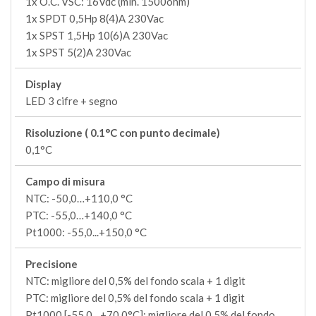
1x O.C. VSC: 16Vdc (min. 1500ohm)
1x SPDT 0,5Hp 8(4)A 230Vac
1x SPST 1,5Hp 10(6)A 230Vac
1x SPST 5(2)A 230Vac
Display
LED 3 cifre + segno
Risoluzione ( 0.1°C con punto decimale)
0,1°C
Campo di misura
NTC: -50,0…+110,0 °C
PTC: -55,0…+140,0 °C
Pt1000: -55,0...+150,0 °C
Precisione
NTC: migliore del 0,5% del fondo scala + 1 digit
PTC: migliore del 0,5% del fondo scala + 1 digit
Pt1000 [-55,0…+70,0°C]: migliore del 0,5% del fondo