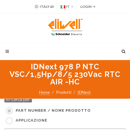
ITALY
IT
LOGIN
IDNext 978 P NTC
VSC/1,5Hp/8/5 230Vac RTC
AIR -HC
Home
Prodotti
IDNext
Cerca per:
PART NUMBER / NOME PRODOTTO
APPLICAZIONE