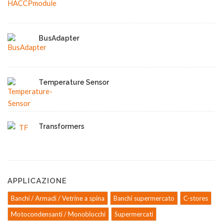
BusAdapter
Temperature Sensor
Transformers
APPLICAZIONE
Banchi / Armadi / Vetrine a spina
Banchi supermercato
C-stores
Motocondensanti / Monoblocchi
Supermercati