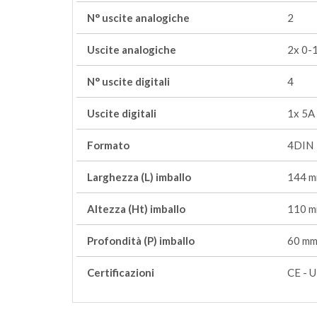
N° uscite analogiche
2
Uscite analogiche
2x 0-
N° uscite digitali
4
Uscite digitali
1x 5A
Formato
4DIN
Larghezza (L) imballo
144 
Altezza (Ht) imballo
110 
Profondità (P) imballo
60 m
Certificazioni
CE - U