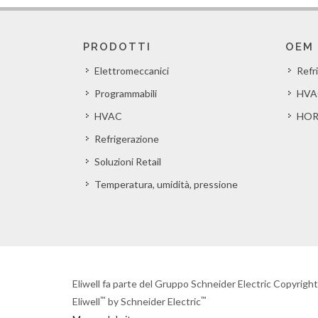
PRODOTTI
OEM
Elettromeccanici
Refr
Programmabili
HVA
HVAC
HOR
Refrigerazione
Soluzioni Retail
Temperatura, umidità, pressione
Eliwell fa parte del Gruppo Schneider Electric Copyrigh
™
™
Eliwell
by Schneider Electric