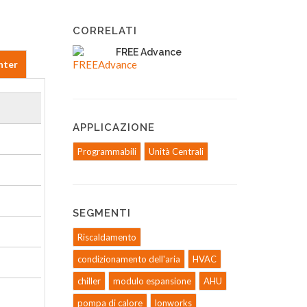
CORRELATI
FREE Advance
nter
APPLICAZIONE
Programmabili
Unità Centrali
SEGMENTI
Riscaldamento
condizionamento dell'aria
HVAC
chiller
modulo espansione
AHU
pompa di calore
lonworks