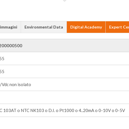
 immagini
Environmental Data
Digital Academy
Expert Ce
200000500
+55
+55
/Vdc non isolato
C 103AT o NTC NK103 o D.I. o Pt1000 o 4..20mA o 0-10V o 0-5V