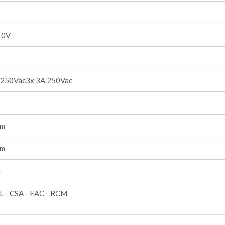
10V
 250Vac3x 3A 250Vac
mm
mm
m
L - CSA - EAC - RCM