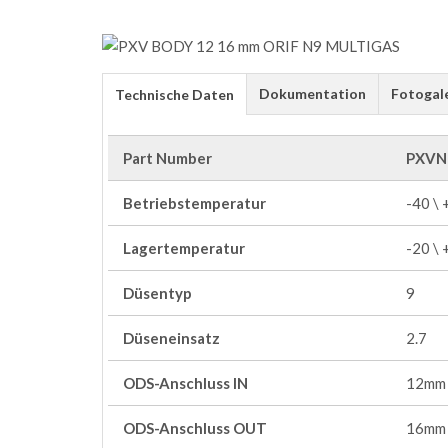
Dokumentation
Fotogal
Technische Daten
Part Number
PXVN
Betriebstemperatur
-40 \
Lagertemperatur
-20 \
Düsentyp
9
Düseneinsatz
2.7
ODS-Anschluss IN
12mm
ODS-Anschluss OUT
16mm