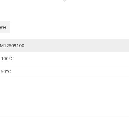
erie
M12S09100
 +100°C
 +50°C