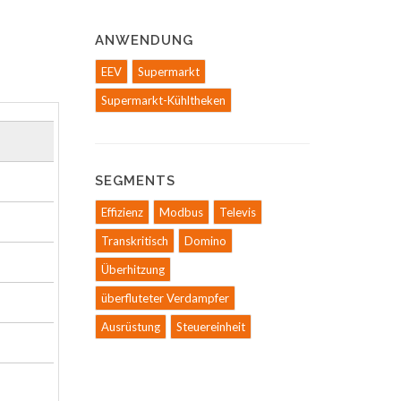
ANWENDUNG
EEV
Supermarkt
Supermarkt-Kühltheken
SEGMENTS
Effizienz
Modbus
Televis
Transkritisch
Domino
Überhitzung
überfluteter Verdampfer
Ausrüstung
Steuereinheit