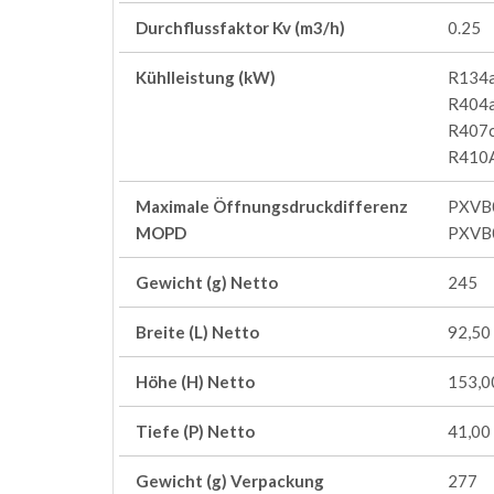
Durchflussfaktor Kv (m3/h)
0.25
Kühlleistung (kW)
R134a
R404a
R407c
R410A
Maximale Öffnungsdruckdifferenz
PXVB
MOPD
PXVB
Gewicht (g) Netto
245
Breite (L) Netto
92,50
Höhe (H) Netto
153,0
Tiefe (P) Netto
41,00
Gewicht (g) Verpackung
277