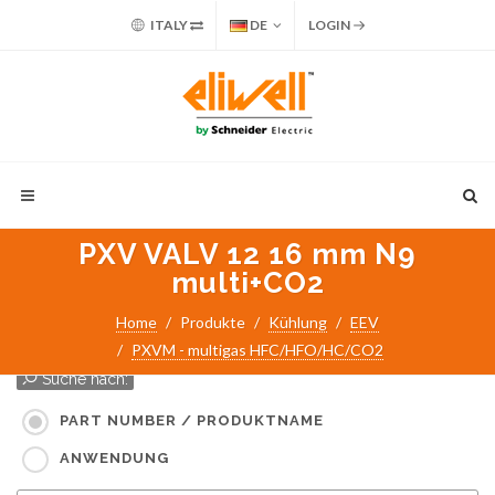
ITALY
DE
LOGIN
PXV VALV 12 16 mm N9
multi+CO2
Home
Produkte
Kühlung
EEV
PXVM - multigas HFC/HFO/HC/CO2
Suche nach:
PART NUMBER / PRODUKTNAME
ANWENDUNG