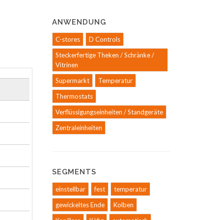
ANWENDUNG
C-stores
D Controls
Steckerfertige Theken / Schränke /
Vitrinen
Supermarkt
Temperatur
Thermostats
Verflüssigungseinheiten / Standgeräte
Zentraleinheiten
SEGMENTS
einstellbar
fest
temperatur
gewickeltes Ende
Kolben