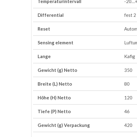
Temperaturintervall
-20…+
Differential
fest 2 
Reset
Autom
Sensing element
Luftu
Lange
Kafig
Gewicht (g) Netto
350
Breite (L) Netto
80
Höhe (H) Netto
120
Tiefe (P) Netto
46
Gewicht (g) Verpackung
420