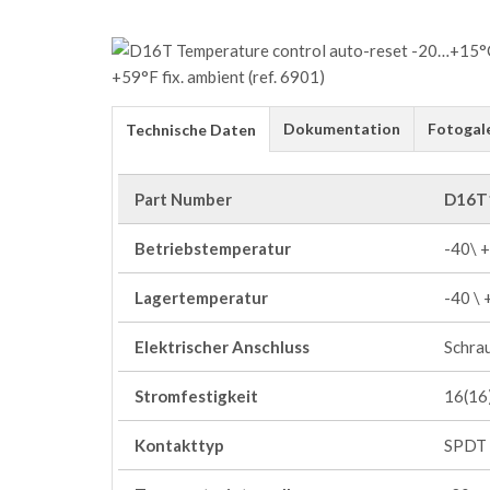
Dokumentation
Fotogal
Technische Daten
Part Number
D16T
Betriebstemperatur
-40\ 
Lagertemperatur
-40 \
Elektrischer Anschluss
Schra
Stromfestigkeit
16(16)
Kontakttyp
SPDT