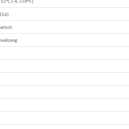
15°C (-4...+59°F)
(3,6)
atisch
mwälzung