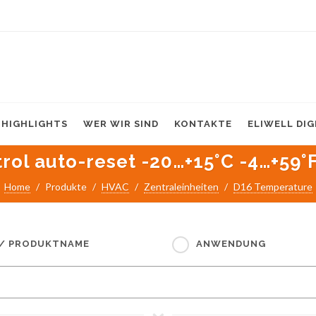
HIGHLIGHTS
WER WIR SIND
KONTAKTE
ELIWELL DI
l auto-reset -20…+15°C -4…+59°F 
Home
Produkte
HVAC
Zentraleinheiten
D16 Temperature
 / PRODUKTNAME
ANWENDUNG