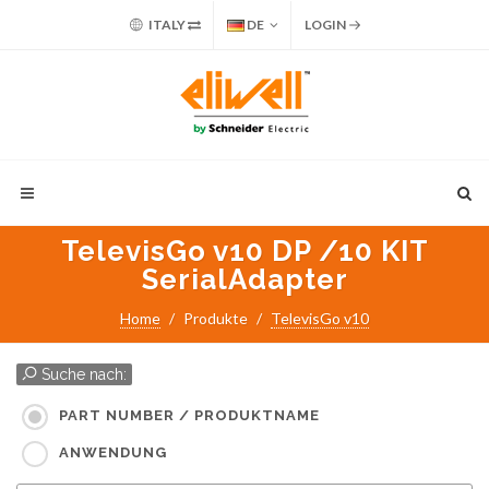
ITALY
DE
LOGIN
TelevisGo v10 DP /10 KIT
SerialAdapter
Home
Produkte
TelevisGo v10
Suche nach:
PART NUMBER / PRODUKTNAME
ANWENDUNG