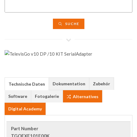
SUCHE
Dokumentation
Zubehör
Technische Daten
Software
Fotogalerie
Alternatives
Digital Academy
Part Number
TGOEXE101E00K