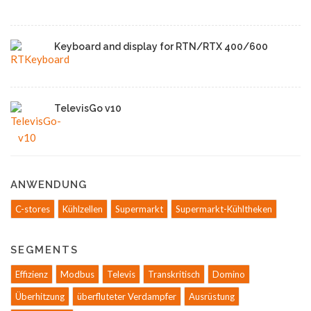
Keyboard and display for RTN/RTX 400/600
TelevisGo v10
ANWENDUNG
C-stores
Kühlzellen
Supermarkt
Supermarkt-Kühltheken
SEGMENTS
Effizienz
Modbus
Televis
Transkritisch
Domino
Überhitzung
überfluteter Verdampfer
Ausrüstung