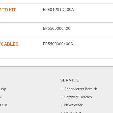
STD KIT
EPE01PSTD400A
EP5500000400
W/CABLES
EP5500000400A
SERVICE
lung
Reservierter Bereich
C
Software Bereich
ECA
Newsletter
Eliwell AIR