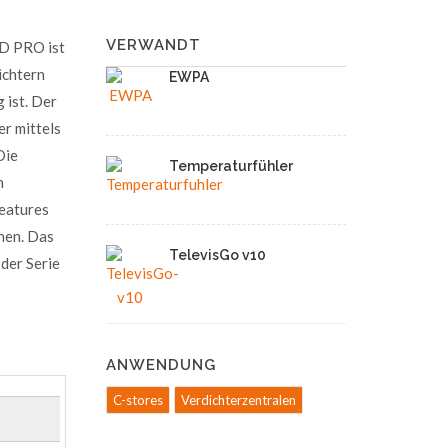
VERWANDT
0D PRO ist
ichtern
EWPA
 ist. Der
er mittels
Die
Temperaturfühler
n
eatures
nen. Das
TelevisGo v10
der Serie
ANWENDUNG
C-stores
Verdichterzentralen