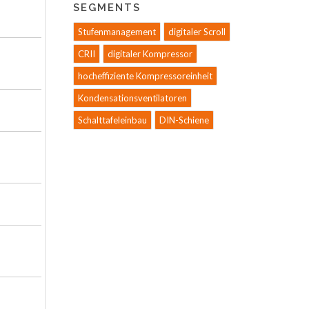
SEGMENTS
Stufenmanagement
digitaler Scroll
CRII
digitaler Kompressor
hocheffiziente Kompressoreinheit
Kondensationsventilatoren
Schalttafeleinbau
DIN-Schiene