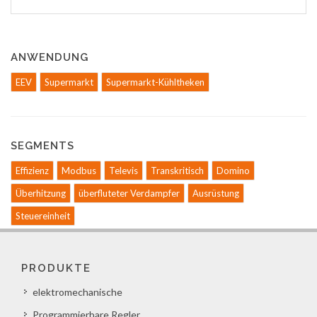
ANWENDUNG
EEV
Supermarkt
Supermarkt-Kühltheken
SEGMENTS
Effizienz
Modbus
Televis
Transkritisch
Domino
Überhitzung
überfluteter Verdampfer
Ausrüstung
Steuereinheit
PRODUKTE
elektromechanische
Programmierbare Regler