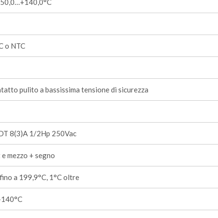
-50,0…+140,0°C
C o NTC
tatto pulito a bassissima tensione di sicurezza
DT 8(3)A 1/2Hp 250Vac
t e mezzo + segno
fino a 199,9°C, 1°C oltre
+140°C