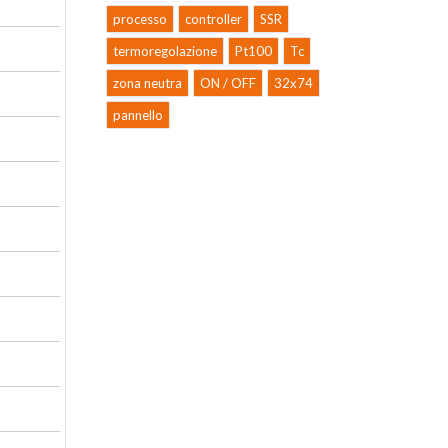
processo
controller
SSR
termoregolazione
Pt100
Tc
zona neutra
ON / OFF
32x74
pannello