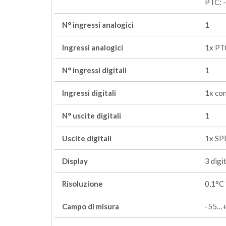
PTC: 
N° ingressi analogici
1
Ingressi analogici
1x PT
N° ingressi digitali
1
Ingressi digitali
1x con
N° uscite digitali
1
Uscite digitali
1x SP
Display
3 digi
Risoluzione
0,1°C 
Campo di misura
-55…