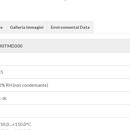
re
Galleria immagini
Environmental Data
DI0TMD300
85
% RH (non condensante)
c-dc
-50,0…+110,0°C