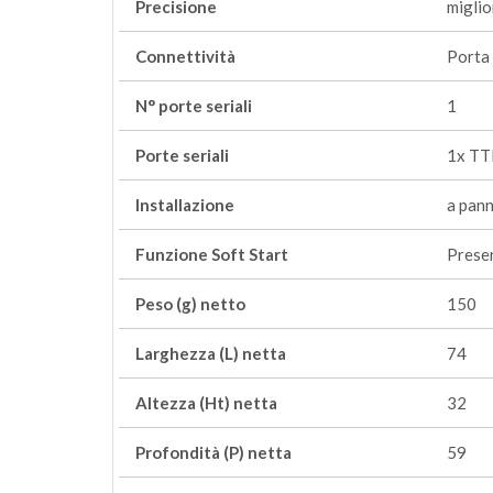
Precisione
miglio
Connettività
Porta
N° porte seriali
1
Porte seriali
1x TT
Installazione
a pan
Funzione Soft Start
Prese
Peso (g) netto
150
Larghezza (L) netta
74
Altezza (Ht) netta
32
Profondità (P) netta
59