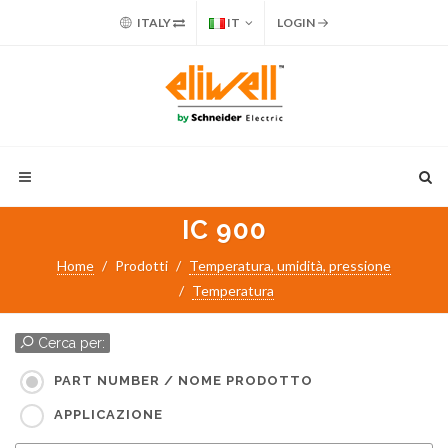
ITALY
IT
LOGIN
IC 900
Home
Prodotti
Temperatura, umidità, pressione
Temperatura
Cerca per:
PART NUMBER / NOME PRODOTTO
APPLICAZIONE