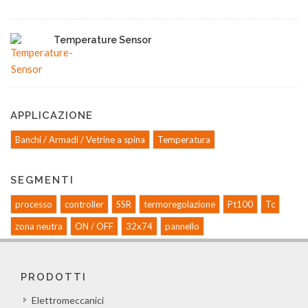
Temperature Sensor
APPLICAZIONE
Banchi / Armadi / Vetrine a spina
Temperatura
SEGMENTI
processo
controller
SSR
termoregolazione
Pt100
Tc
zona neutra
ON / OFF
32x74
pannello
PRODOTTI
Elettromeccanici