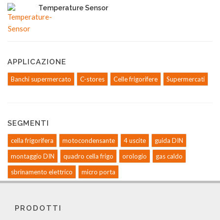
Temperature Sensor
APPLICAZIONE
Banchi supermercato
C-stores
Celle frigorifere
Supermercati
SEGMENTI
cella frigorifera
motocondensante
4 uscite
guida DIN
montaggio DIN
quadro cella frigo
orologio
gas caldo
sbrinamento elettrico
micro porta
PRODOTTI