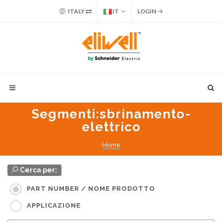
ITALY
IT
LOGIN
Segmenti
:sbrinamento-
elettrico
Home
Cerca per:
PART NUMBER / NOME PRODOTTO
APPLICAZIONE