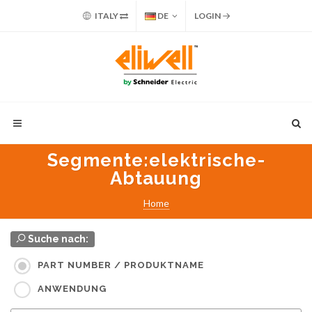
ITALY
DE
LOGIN
Segmente
:elektrische-
Abtauung
Home
Suche nach:
PART NUMBER / PRODUKTNAME
ANWENDUNG